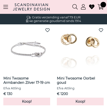
0
Gratis verzending vanaf 79 EUR
4e generatie goudsmid sinds 1914
Mini Twosome
Mini Twosome Oorbel
Armbanden Zilver 17-19 cm
goud
Efva Attling
Efva Attling
€ 130
€ 1200
Koop!
Koop!