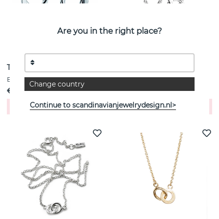
Are you in the right place?
Twosome Oorbel Zilver
Twosome XL Oorbel Zilver
Efva Attling
Efva Attling
Change country
€ 230
€ 300
Continue to scandinavianjewelrydesign.nl>
Koop!
Koop!