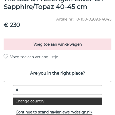
Sapphire/Topaz 40-45 cm
Artikelnr.:
10-100-02093-4045
€ 230
Voeg toe aan winkelwagen
Levering:
Bestel item 8-15 dagen
Are you in the right place?
PRODUCTOMSCHRIJVING
van het Zweedse Efva Attling
Change country
EIGENSCHAPPEN
Continue to scandinavianjewelrydesign.nl>