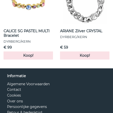
CALICE SG PASTEL MULTI
ARIANE Zilver CRYSTAL
Bracelet
DYRBERG/KERN
DYRBERG/KERN
€ 99
€ 59
Koop!
Koop!
Informatie
Algemene Voorwaarden
Contact
Cookies
Over ons
Persoonlijke gegevens
Retour & bedenktijd