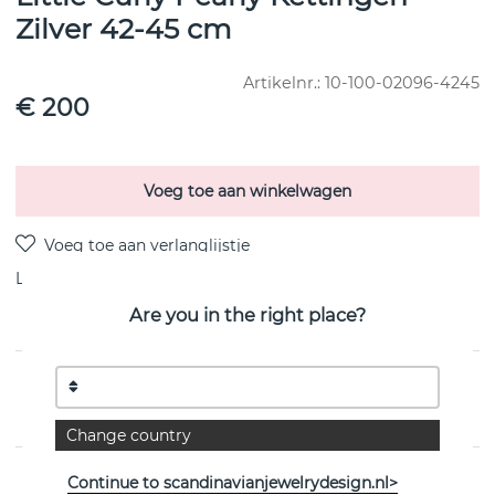
Zilver 42-45 cm
Artikelnr.:
10-100-02096-4245
€ 200
Voeg toe aan winkelwagen
Levering:
Bestel item 8-15 dagen
Are you in the right place?
PRODUCTOMSCHRIJVING
van het Zweedse Efva Attling
Change country
EIGENSCHAPPEN
Continue to scandinavianjewelrydesign.nl>