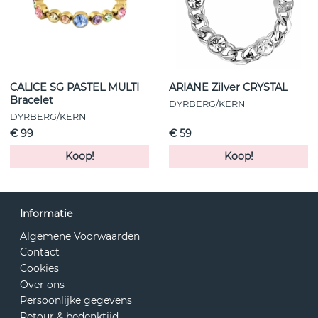
CALICE SG PASTEL MULTI
ARIANE Zilver CRYSTAL
Bracelet
DYRBERG/KERN
DYRBERG/KERN
€ 99
€ 59
Koop!
Koop!
Informatie
Algemene Voorwaarden
Contact
Cookies
Over ons
Persoonlijke gegevens
Retour & bedenktijd