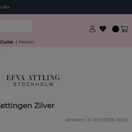
 1914
0
Outlet
Merken
r
ettingen Zilver
Artikelnr.:
10-100-02156-0000