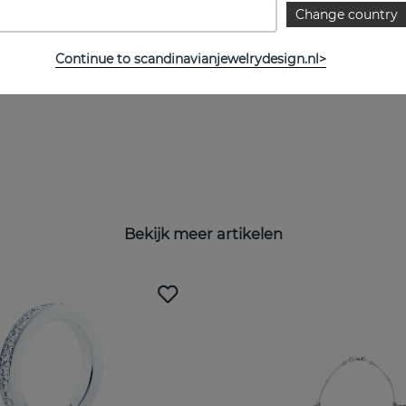
Change country
Continue to scandinavianjewelrydesign.nl>
Bekijk meer artikelen