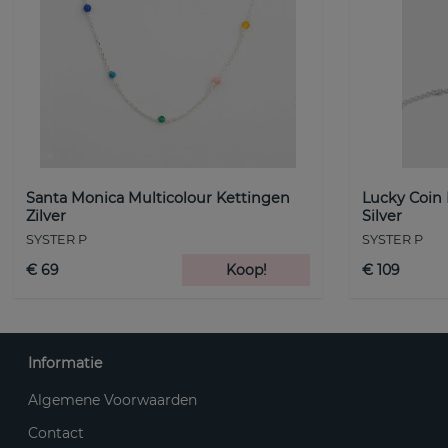
Santa Monica Multicolour Kettingen
Lucky Coin
Zilver
Silver
SYSTER P
SYSTER P
€ 69
Koop!
€ 109
Informatie
Algemene Voorwaarden
Contact