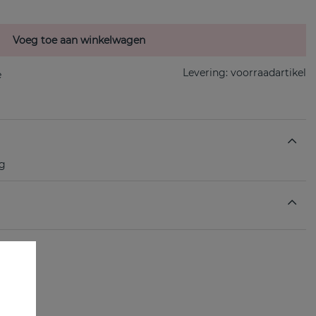
Voeg toe aan winkelwagen
Levering:
voorraadartikel
ng