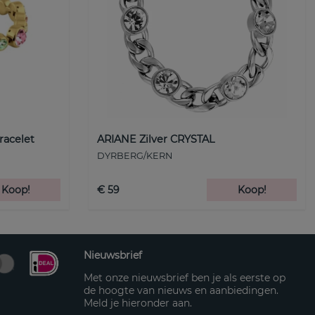
racelet
ARIANE Zilver CRYSTAL
DYRBERG/KERN
Koop!
€ 59
Koop!
Nieuwsbrief
Met onze nieuwsbrief ben je als eerste op
de hoogte van nieuws en aanbiedingen.
Meld je hieronder aan.