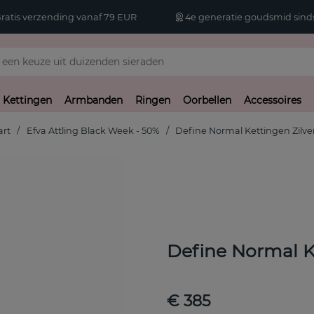
atis verzending vanaf 79 EUR
4e generatie goudsmid sinds
Kettingen
Armbanden
Ringen
Oorbellen
Accessoires
art
Efva Attling Black Week - 50%
Define Normal Kettingen Zilve
Define Normal K
€ 385