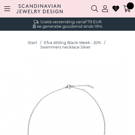
0
Gratis verzending vanaf 79 EUR
4e generatie goudsmid sinds 1914
Start
Efva Attling Black Week - 20%
Swimmers necklace Silver