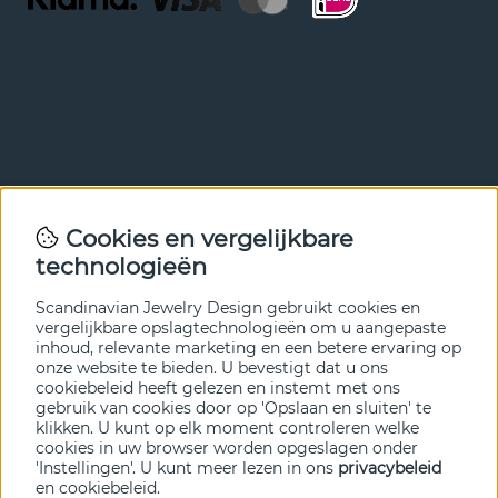
Nieuwsbrief
Cookies en vergelijkbare
Met onze nieuwsbrief ben je als eerste op de hoogte van
technologieën
nieuws en aanbiedingen. Meld je hieronder aan.
Scandinavian Jewelry Design gebruikt cookies en
VERZENDEN
vergelijkbare opslagtechnologieën om u aangepaste
inhoud, relevante marketing en een betere ervaring op
onze website te bieden. U bevestigt dat u ons
cookiebeleid heeft gelezen en instemt met ons
gebruik van cookies door op 'Opslaan en sluiten' te
klikken. U kunt op elk moment controleren welke
cookies in uw browser worden opgeslagen onder
'Instellingen'. U kunt meer lezen in ons
privacybeleid
en
cookiebeleid
.