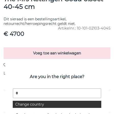
40-45 cm
Dit sieraad is een bestellingsartikel,
retourrecht/herroepingsrecht geldt niet.
Artikelnr.:
10-101-02103-4045
€ 4700
Voeg toe aan winkelwagen
Levering:
Bestel item 8-15 dagen
Are you in the right place?
PRODUCTOMSCHRIJVING
Change country
van het Zweedse Efva Attling