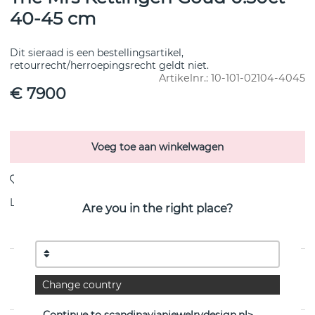
40-45 cm
Dit sieraad is een bestellingsartikel,
retourrecht/herroepingsrecht geldt niet.
Artikelnr.:
10-101-02104-4045
€ 7900
Voeg toe aan winkelwagen
Levering:
Bestel item 8-15 dagen
Are you in the right place?
PRODUCTOMSCHRIJVING
Change country
van het Zweedse Efva Attling
Continue to scandinavianjewelrydesign.nl>