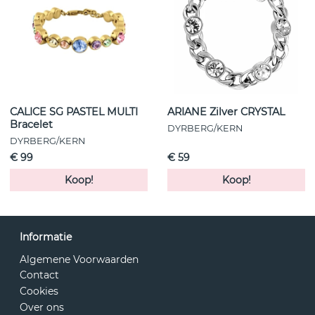
CALICE SG PASTEL MULTI
ARIANE Zilver CRYSTAL
Bracelet
DYRBERG/KERN
DYRBERG/KERN
€ 99
€ 59
Koop!
Koop!
Informatie
Algemene Voorwaarden
Contact
Cookies
Over ons