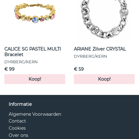
CALICE SG PASTEL MULTI
ARIANE Zilver CRYSTAL
Bracelet
DYRBERG/KERN
DYRBERG/KERN
€ 99
€ 59
Koop!
Koop!
Informatie
Algemene Voorwaarden
Contact
Cookies
Over ons