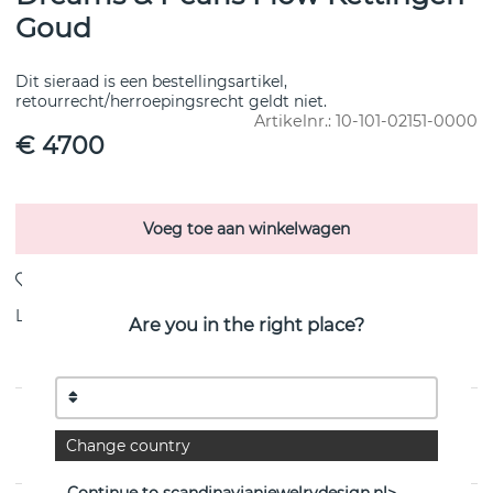
Goud
Dit sieraad is een bestellingsartikel,
retourrecht/herroepingsrecht geldt niet.
Artikelnr.:
10-101-02151-0000
€ 4700
Voeg toe aan winkelwagen
Levering:
Bestel item 8-15 dagen
Are you in the right place?
PRODUCTOMSCHRIJVING
Change country
van het Zweedse Efva Attling
Continue to scandinavianjewelrydesign.nl>