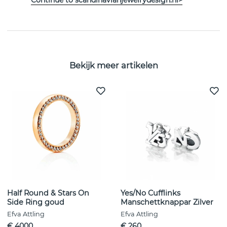
EIGENSCHAPPEN
Bekijk meer artikelen
Half Round & Stars On
Yes/No Cufflinks
Side Ring goud
Manschettknappar Zilver
Efva Attling
Efva Attling
€ 4000
€ 260