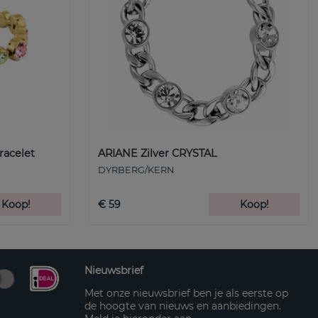
racelet
ARIANE Zilver CRYSTAL
DYRBERG/KERN
Koop!
€ 59
Koop!
Nieuwsbrief
Met onze nieuwsbrief ben je als eerste op
de hoogte van nieuws en aanbiedingen.