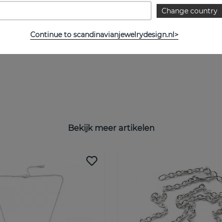
Change country
Continue to scandinavianjewelrydesign.nl>
Bekijk meer artikelen