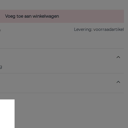
Voeg toe aan winkelwagen
Levering:
voorraadartikel
ng