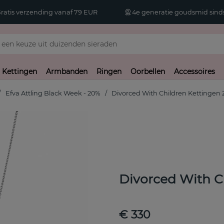
atis verzending vanaf 79 EUR
4e generatie goudsmid sinds
Kettingen
Armbanden
Ringen
Oorbellen
Accessoires
Efva Attling Black Week - 20%
Divorced With Children Kettingen Z
Divorced With Ch
€ 330