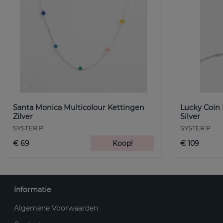
Santa Monica Multicolour Kettingen
Lucky Coin
Zilver
Silver
SYSTER P
SYSTER P
€ 69
Koop!
€ 109
Informatie
Algemene Voorwaarden