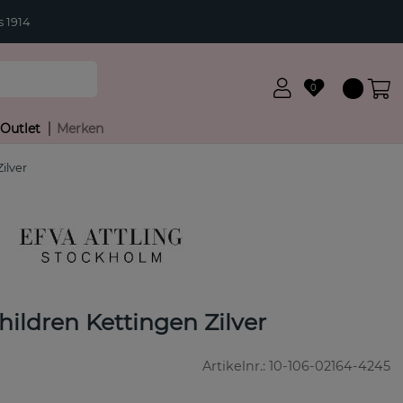
 1914
0
Outlet
Merken
ilver
ildren Kettingen Zilver
Artikelnr.:
10-106-02164-4245