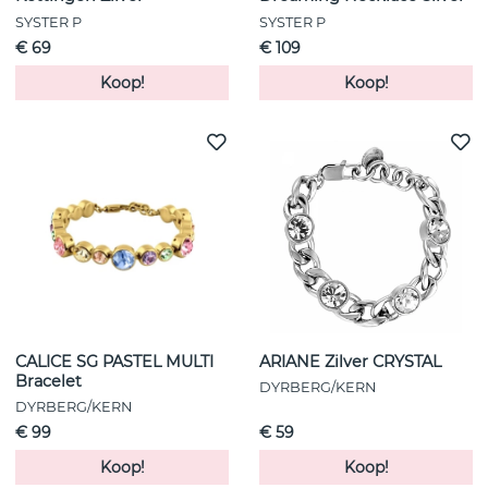
SYSTER P
SYSTER P
€ 69
€ 109
Koop!
Koop!
CALICE SG PASTEL MULTI
ARIANE Zilver CRYSTAL
Bracelet
DYRBERG/KERN
DYRBERG/KERN
€ 99
€ 59
Koop!
Koop!