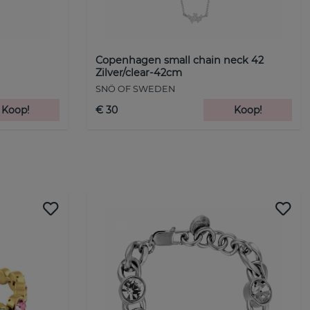
Copenhagen small chain neck 42
Zilver/clear-42cm
SNÖ OF SWEDEN
Koop!
€ 30
Koop!