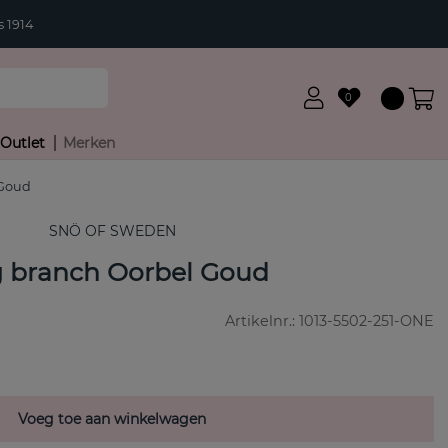
 1914
0
Outlet
Merken
 Goud
SNÖ OF SWEDEN
g branch Oorbel Goud
Artikelnr.:
1013-5502-251-ONE
Voeg toe aan winkelwagen