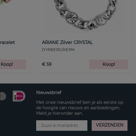
racelet
ARIANE Zilver CRYSTAL
DYRBERG/KERN
Koop!
€ 59
Koop!
Nieuwsbrief
Met onze nieuwsbrief ben je als eerste op
de hoogte van nieuws en aanbiedingen.
Meld je hieronder aan.
VERZENDEN