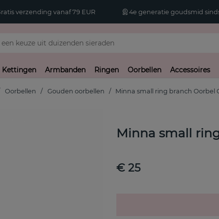
atis verzending vanaf 79 EUR
4e generatie goudsmid sinds
Kettingen
Armbanden
Ringen
Oorbellen
Accessoires
Oorbellen
Gouden oorbellen
Minna small ring branch Oorbel
Minna small rin
€ 25