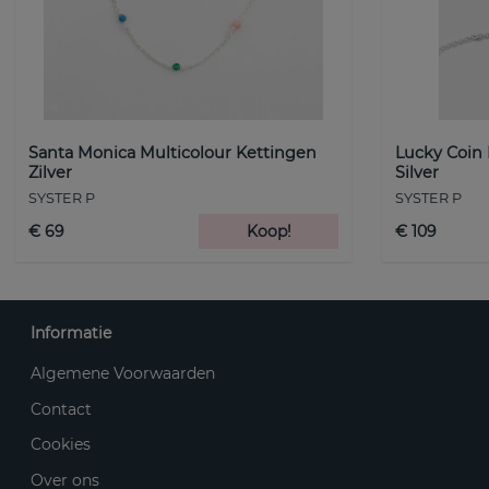
Santa Monica Multicolour Kettingen
Lucky Coin
Zilver
Silver
SYSTER P
SYSTER P
€ 69
Koop!
€ 109
Informatie
Algemene Voorwaarden
Contact
Cookies
Over ons