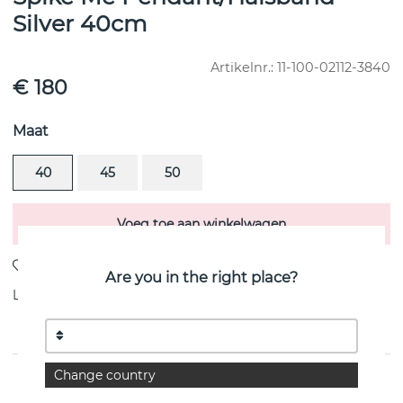
Silver 40cm
Artikelnr.:
11-100-02112-3840
€ 180
Maat
40
45
50
Voeg toe aan winkelwagen
Are you in the right place?
Levering:
Bestel item 8-15 dagen
Change country
PRODUCTOMSCHRIJVING