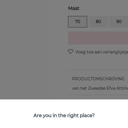
Maat
70
80
90
PRODUCTOMSCHRIJVING
van het Zweedse Efva Attli
EIGENSCHAPPEN
Are you in the right place?