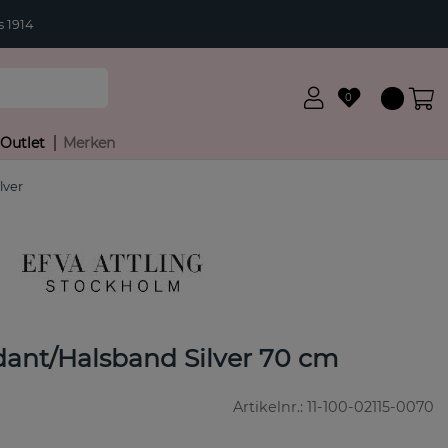
 1914
0
Outlet
Merken
lver
ant/Halsband Silver 70 cm
Artikelnr.:
11-100-02115-0070