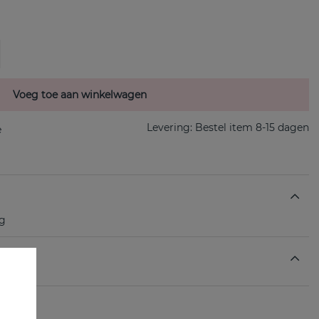
Voeg toe aan winkelwagen
Levering:
Bestel item 8-15 dagen
ng