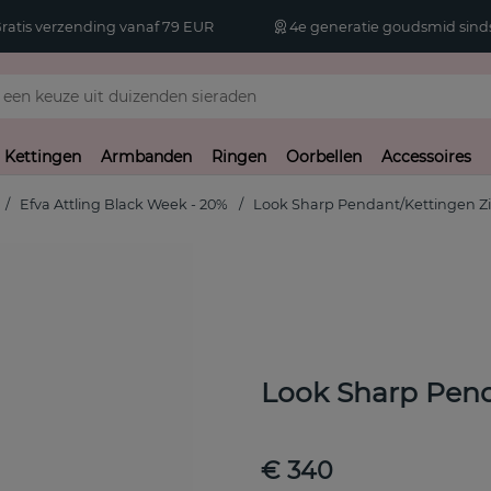
atis verzending vanaf 79 EUR
4e generatie goudsmid sinds
Kettingen
Armbanden
Ringen
Oorbellen
Accessoires
Efva Attling Black Week - 20%
Look Sharp Pendant/Kettingen Zi
Look Sharp Pend
€ 340