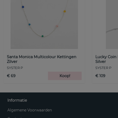
Santa Monica Multicolour Kettingen
Lucky Coin
Zilver
Silver
SYSTER P
SYSTER P
€ 69
Koop!
€ 109
Informatie
Algemene Voorwaarden