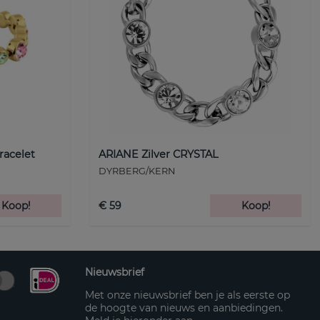
racelet
ARIANE Zilver CRYSTAL
DYRBERG/KERN
Koop!
€ 59
Koop!
Nieuwsbrief
Met onze nieuwsbrief ben je als eerste op
de hoogte van nieuws en aanbiedingen.