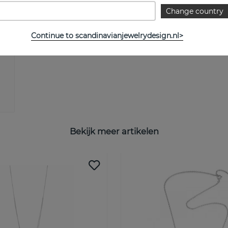
Change country
Continue to scandinavianjewelrydesign.nl>
Bekijk meer artikelen