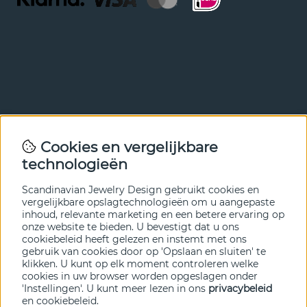
Nieuwsbrief
Cookies en vergelijkbare
Met onze nieuwsbrief ben je als eerste op de hoogte van
technologieën
nieuws en aanbiedingen. Meld je hieronder aan.
Scandinavian Jewelry Design gebruikt cookies en
VERZENDEN
vergelijkbare opslagtechnologieën om u aangepaste
inhoud, relevante marketing en een betere ervaring op
onze website te bieden. U bevestigt dat u ons
cookiebeleid heeft gelezen en instemt met ons
gebruik van cookies door op 'Opslaan en sluiten' te
klikken. U kunt op elk moment controleren welke
cookies in uw browser worden opgeslagen onder
'Instellingen'. U kunt meer lezen in ons
privacybeleid
en
cookiebeleid
.