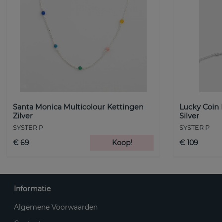
Santa Monica Multicolour Kettingen
Lucky Coin
Zilver
Silver
SYSTER P
SYSTER P
€ 69
Koop!
€ 109
Informatie
Algemene Voorwaarden