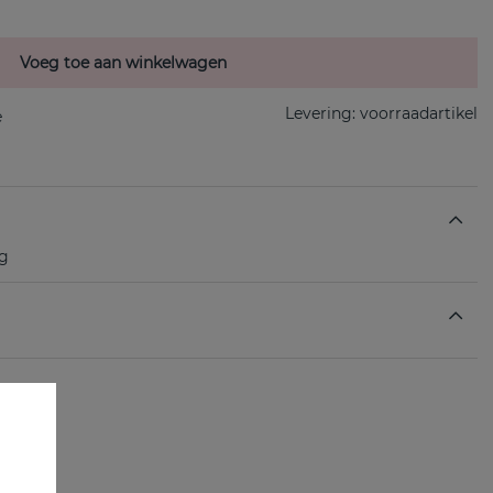
Voeg toe aan winkelwagen
Levering:
voorraadartikel
ng