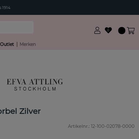
 1914
0
Outlet
Merken
bel Zilver
Artikelnr.:
12-100-02078-0000