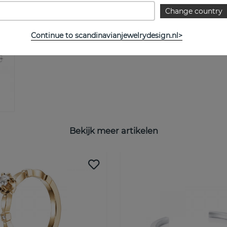
Change country
Continue to scandinavianjewelrydesign.nl>
Bekijk meer artikelen