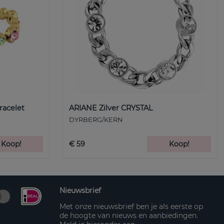
racelet
ARIANE Zilver CRYSTAL
DYRBERG/KERN
Koop!
€ 59
Koop!
Nieuwsbrief
Met onze nieuwsbrief ben je als eerste op
de hoogte van nieuws en aanbiedingen.