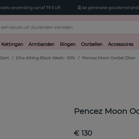
atis verzending vanaf 79 EUR
4e generatie goudsmid sinds
Kettingen
Armbanden
Ringen
Oorbellen
Accessoires
Start
Efva Attling Black Week - 50%
Pencez Moon Oorbel Zilver
Pencez Moon Oor
€ 130