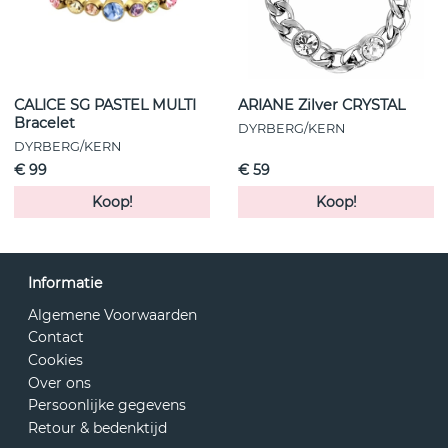
CALICE SG PASTEL MULTI
ARIANE Zilver CRYSTAL
Bracelet
DYRBERG/KERN
DYRBERG/KERN
€ 99
€ 59
Koop!
Koop!
Informatie
Algemene Voorwaarden
Contact
Cookies
Over ons
Persoonlijke gegevens
Retour & bedenktijd