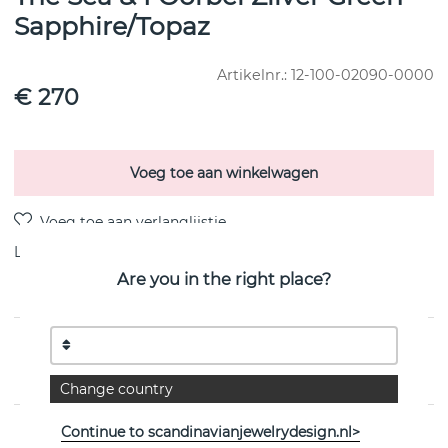
Sapphire/Topaz
Artikelnr.:
12-100-02090-0000
€ 270
Voeg toe aan winkelwagen
Levering:
Bestel item 8-15 dagen
Are you in the right place?
PRODUCTOMSCHRIJVING
van het Zweedse Efva Attling
Change country
Continue to scandinavianjewelrydesign.nl>
EIGENSCHAPPEN