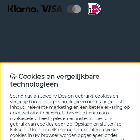
Nieuwsbrief
Cookies en vergelijkbare
Met onze nieuwsbrief ben je als eerste op de hoogte van
technologieën
nieuws en aanbiedingen. Meld je hieronder aan.
Scandinavian Jewelry Design gebruikt cookies en
VERZENDEN
vergelijkbare opslagtechnologieën om u aangepaste
inhoud, relevante marketing en een betere ervaring op
onze website te bieden. U bevestigt dat u ons
cookiebeleid heeft gelezen en instemt met ons
gebruik van cookies door op 'Opslaan en sluiten' te
klikken. U kunt op elk moment controleren welke
cookies in uw browser worden opgeslagen onder