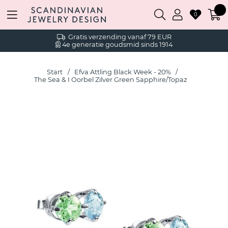
0
Gratis verzending vanaf 79 EUR
4e generatie goudsmid sinds 1914
Start
Efva Attling Black Week - 20%
The Sea & I Oorbel Zilver Green Sapphire/Topaz