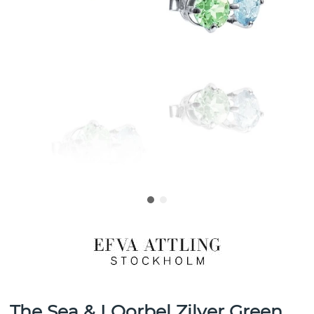
The Sea & I Oorbel Zilver Green