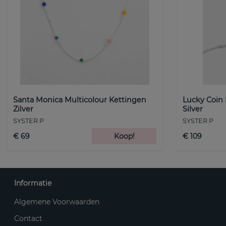
Santa Monica Multicolour Kettingen
Lucky Coin
Zilver
Silver
SYSTER P
SYSTER P
€ 69
Koop!
€ 109
Informatie
Algemene Voorwaarden
Contact