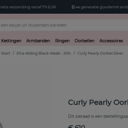
atis verzending vanaf 79 EUR
4e generatie goudsmid sinds
Kettingen
Armbanden
Ringen
Oorbellen
Accessoires
Start
Efva Attling Black Week - 20%
Curly Pearly Oorbel Zilver
Curly Pearly Oorb
Dit sieraad is een bestellingsa
€ 610