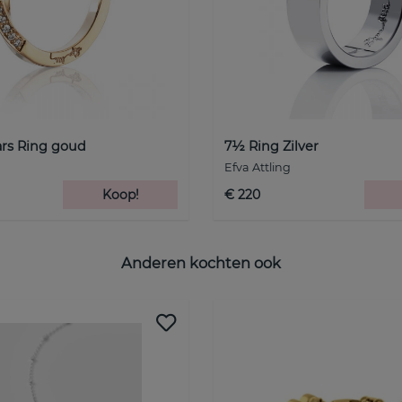
ars Ring goud
7½ Ring Zilver
Efva Attling
Koop!
€ 220
Anderen kochten ook