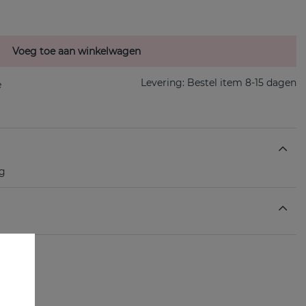
Voeg toe aan winkelwagen
Levering:
Bestel item 8-15 dagen
ng