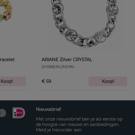
racelet
ARIANE Zilver CRYSTAL
DYRBERG/KERN
Koop!
€ 59
Koop!
Nieuwsbrief
Met onze nieuwsbrief ben je als eerste op
de hoogte van nieuws en aanbiedingen.
Meld je hieronder aan.