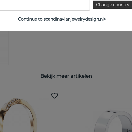
Change country
Continue to scandinavianjewelrydesign.nl>
Bekijk meer artikelen