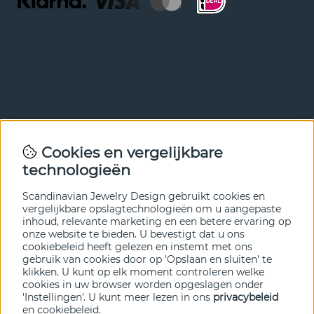
Nieuwsbrief
Cookies en vergelijkbare
Met onze nieuwsbrief ben je als eerste op de hoogte van
technologieën
nieuws en aanbiedingen. Meld je hieronder aan.
Scandinavian Jewelry Design gebruikt cookies en
VERZENDEN
vergelijkbare opslagtechnologieën om u aangepaste
inhoud, relevante marketing en een betere ervaring op
onze website te bieden. U bevestigt dat u ons
cookiebeleid heeft gelezen en instemt met ons
gebruik van cookies door op 'Opslaan en sluiten' te
klikken. U kunt op elk moment controleren welke
cookies in uw browser worden opgeslagen onder
'Instellingen'. U kunt meer lezen in ons
privacybeleid
en
cookiebeleid
.