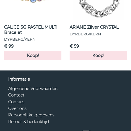
CALICE SG PASTEL MULTI
ARIANE Zilver CRYSTAL
Bracelet
DYRBERG/KERN
DYRBERG/KERN
€ 99
€ 59
Koop!
Koop!
Informatie
Algemene Voorwaarden
Contact
Cookies
Over ons
Persoonlijke gegevens
Retour & bedenktijd