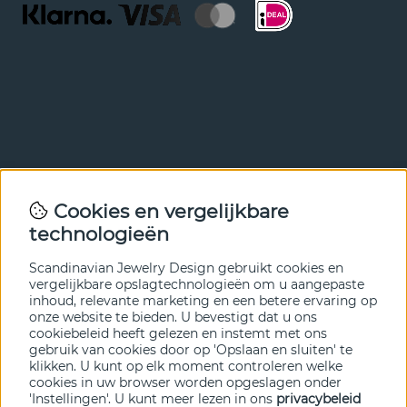
Nieuwsbrief
Cookies en vergelijkbare
Met onze nieuwsbrief ben je als eerste op de hoogte van
technologieën
nieuws en aanbiedingen. Meld je hieronder aan.
Scandinavian Jewelry Design gebruikt cookies en
VERZENDEN
vergelijkbare opslagtechnologieën om u aangepaste
inhoud, relevante marketing en een betere ervaring op
onze website te bieden. U bevestigt dat u ons
cookiebeleid heeft gelezen en instemt met ons
gebruik van cookies door op 'Opslaan en sluiten' te
klikken. U kunt op elk moment controleren welke
cookies in uw browser worden opgeslagen onder
'Instellingen'. U kunt meer lezen in ons
privacybeleid