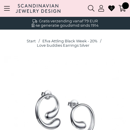
0
Gratis verzending vanaf 79 EUR
4e generatie goudsmid sinds 1914
Start
Efva Attling Black Week - 20%
Love buddies Earrings Silver