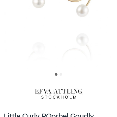
Little Curly POorbel Goudly