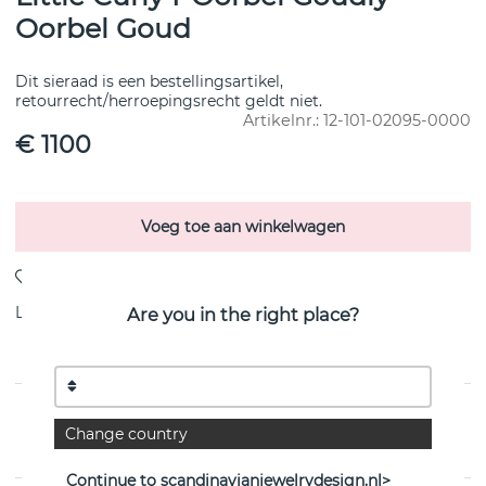
Oorbel Goud
Dit sieraad is een bestellingsartikel,
retourrecht/herroepingsrecht geldt niet.
Artikelnr.:
12-101-02095-0000
€ 1100
Voeg toe aan winkelwagen
Levering:
Bestel item 8-15 dagen
Are you in the right place?
PRODUCTOMSCHRIJVING
Change country
van het Zweedse Efva Attling
Continue to scandinavianjewelrydesign.nl>