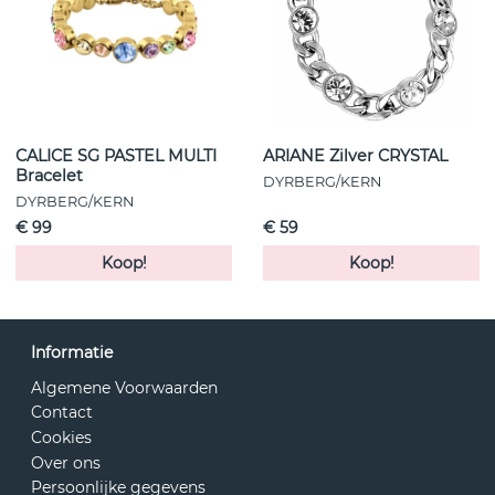
CALICE SG PASTEL MULTI
ARIANE Zilver CRYSTAL
Bracelet
DYRBERG/KERN
DYRBERG/KERN
€ 99
€ 59
Koop!
Koop!
Informatie
Algemene Voorwaarden
Contact
Cookies
Over ons
Persoonlijke gegevens