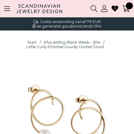
0
Gratis verzending vanaf 79 EUR
4e generatie goudsmid sinds 1914
Start
Efva Attling Black Week - 20%
Little Curly POorbel Goudly Oorbel Goud