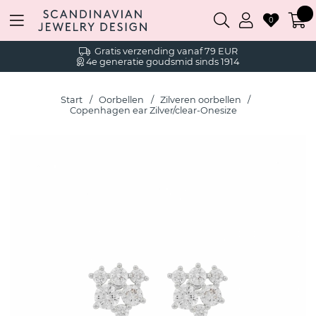
0
Gratis verzending vanaf 79 EUR
4e generatie goudsmid sinds 1914
Start
Oorbellen
Zilveren oorbellen
Copenhagen ear Zilver/clear-Onesize