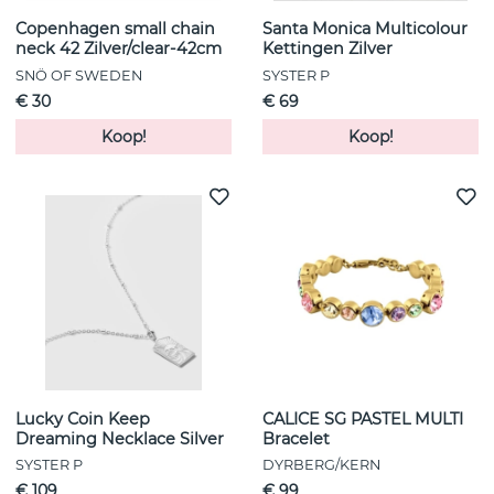
Copenhagen small chain
Santa Monica Multicolour
neck 42 Zilver/clear-42cm
Kettingen Zilver
SNÖ OF SWEDEN
SYSTER P
€ 30
€ 69
Koop!
Koop!
Lucky Coin Keep
CALICE SG PASTEL MULTI
Dreaming Necklace Silver
Bracelet
SYSTER P
DYRBERG/KERN
€ 109
€ 99