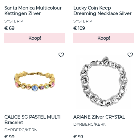
Santa Monica Multicolour
Lucky Coin Keep
Kettingen Zilver
Dreaming Necklace Silver
SYSTER P
SYSTER P
€ 69
€ 109
Koop!
Koop!
CALICE SG PASTEL MULTI
ARIANE Zilver CRYSTAL
Bracelet
DYRBERG/KERN
DYRBERG/KERN
€ 99
€ 59