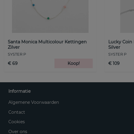
Santa Monica Multicolour Kettingen
Lucky Coin
Zilver
Silver
SYSTER P
SYSTER P
€ 69
Koop!
€ 109
Informatie
Algemene Voorwaarden
Contact
Cookies
Over ons