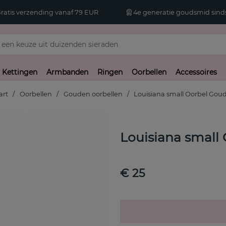
atis verzending vanaf 79 EUR
4e generatie goudsmid sinds
Kettingen
Armbanden
Ringen
Oorbellen
Accessoires
art
Oorbellen
Gouden oorbellen
Louisiana small Oorbel Gou
Louisiana small
€ 25