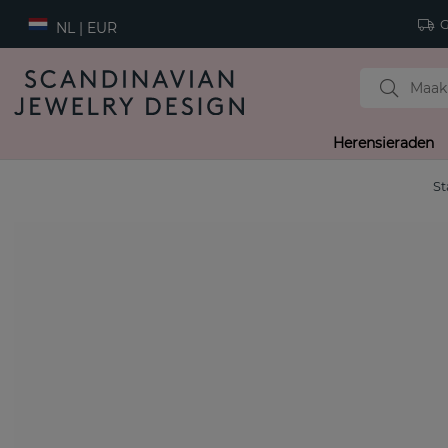
Gr
NL | EUR
Herensieraden
St