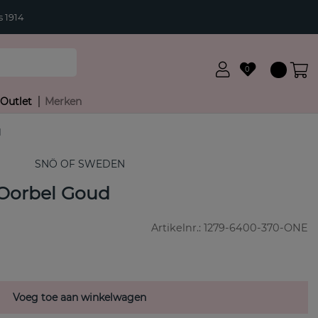
 1914
0
Outlet
Merken
d
SNÖ OF SWEDEN
 Oorbel Goud
Artikelnr.:
1279-6400-370-ONE
Voeg toe aan winkelwagen