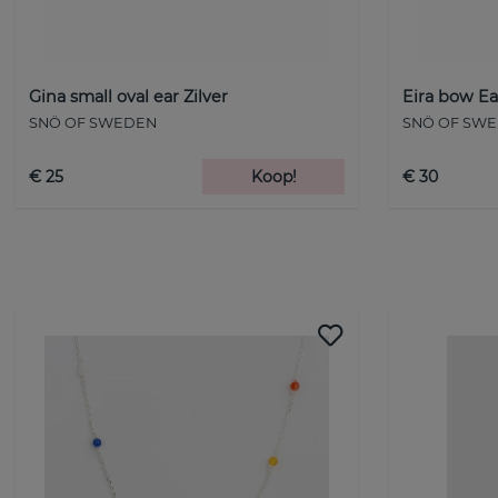
Gina small oval ear Zilver
Eira bow Ea
SNÖ OF SWEDEN
SNÖ OF SW
€ 25
Koop!
€ 30