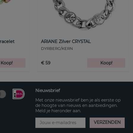
racelet
ARIANE Zilver CRYSTAL
DYRBERG/KERN
Koop!
€ 59
Koop!
Nieuwsbrief
Met onze nieuwsbrief ben je als eerste op
de hoogte van nieuws en aanbiedingen.
Meld je hieronder aan.
VERZENDEN