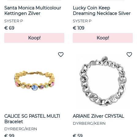
Santa Monica Multicolour
Lucky Coin Keep
Kettingen Zilver
Dreaming Necklace Silver
SYSTER P
SYSTER P
€ 69
€ 109
Koop!
Koop!
CALICE SG PASTEL MULTI
ARIANE Zilver CRYSTAL
Bracelet
DYRBERG/KERN
DYRBERG/KERN
€ 99
€ 59