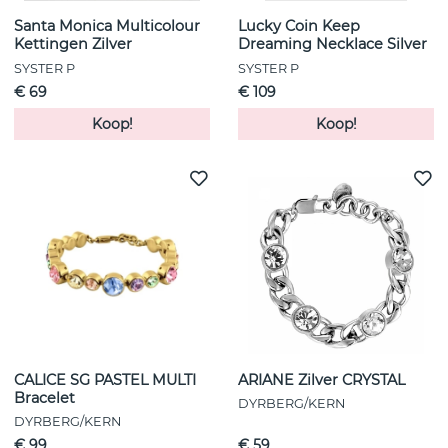
Santa Monica Multicolour
Lucky Coin Keep
Kettingen Zilver
Dreaming Necklace Silver
SYSTER P
SYSTER P
€ 69
€ 109
Koop!
Koop!
CALICE SG PASTEL MULTI
ARIANE Zilver CRYSTAL
Bracelet
DYRBERG/KERN
DYRBERG/KERN
€ 99
€ 59