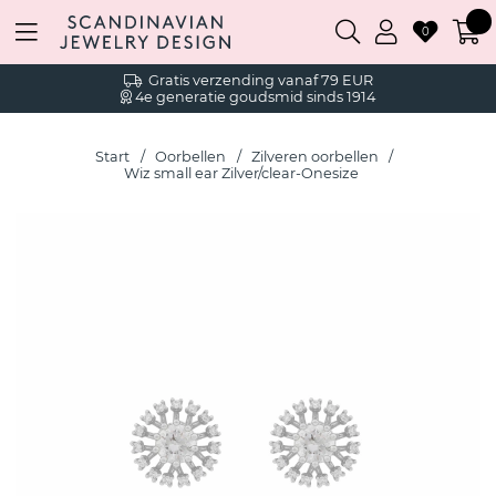
0
Gratis verzending vanaf 79 EUR
4e generatie goudsmid sinds 1914
Start
Oorbellen
Zilveren oorbellen
Wiz small ear Zilver/clear-Onesize