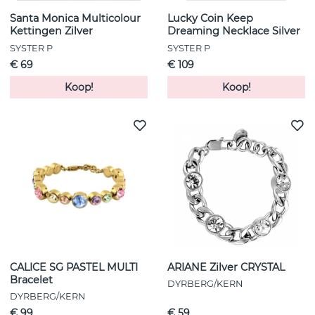
Santa Monica Multicolour
Lucky Coin Keep
Kettingen Zilver
Dreaming Necklace Silver
SYSTER P
SYSTER P
€ 69
€ 109
Koop!
Koop!
CALICE SG PASTEL MULTI
ARIANE Zilver CRYSTAL
Bracelet
DYRBERG/KERN
DYRBERG/KERN
€ 99
€ 59