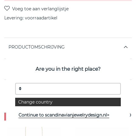
Levering:
voorraadartikel
PRODUCTOMSCHRIJVING
EIGENSCHAPPEN
Are you in the right place?
Bekijk meer artikelen
Change country
Continue to scandinavianjewelrydesign.nl>
- 50%
- 35%