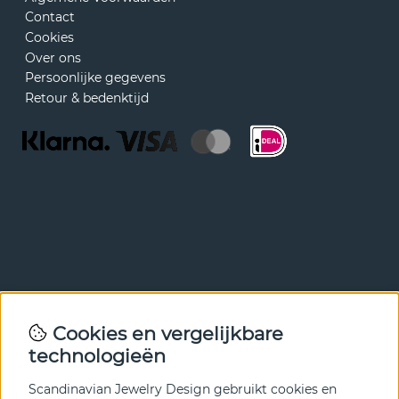
Contact
Cookies
Over ons
Persoonlijke gegevens
Retour & bedenktijd
Nieuwsbrief
Cookies en vergelijkbare
Met onze nieuwsbrief ben je als eerste op de hoogte van
technologieën
nieuws en aanbiedingen. Meld je hieronder aan.
Scandinavian Jewelry Design gebruikt cookies en
VERZENDEN