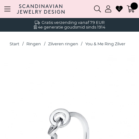
0
Gratis verzending vanaf 79 EUR
4e generatie goudsmid sinds 1914
Start
Ringen
Zilveren ringen
You & Me Ring Zilver