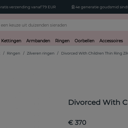
atis verzending vanaf 79 EUR
4e generatie goudsmid sinds
Kettingen
Armbanden
Ringen
Oorbellen
Accessoires
t
Ringen
Zilveren ringen
Divorced With Children Thin Ring Zil
Divorced With Ch
€ 370