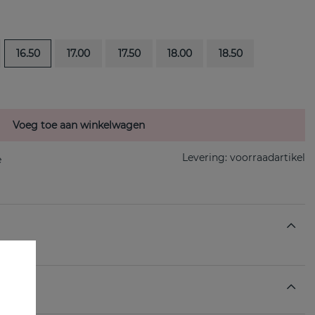
16.50
17.00
17.50
18.00
18.50
Voeg toe aan winkelwagen
Levering:
voorraadartikel
ng