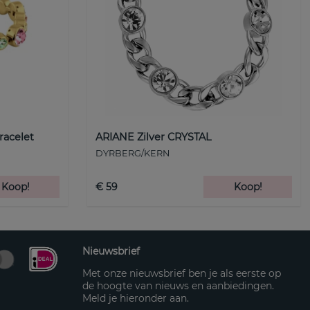
racelet
ARIANE Zilver CRYSTAL
DYRBERG/KERN
Koop!
€ 59
Koop!
Nieuwsbrief
Met onze nieuwsbrief ben je als eerste op
de hoogte van nieuws en aanbiedingen.
Meld je hieronder aan.