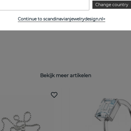
Change country
Continue to scandinavianjewelrydesign.nl>
Bekijk meer artikelen