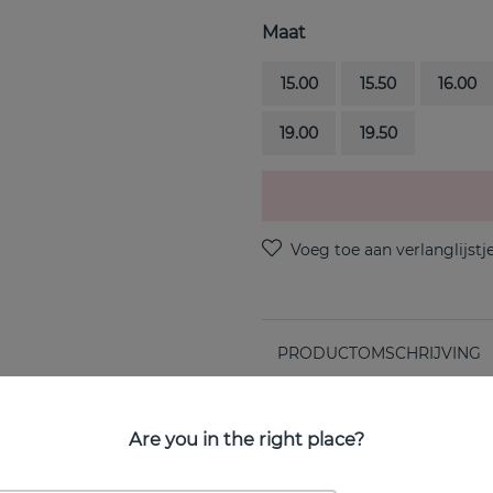
Maat
15.00
15.50
16.00
19.00
19.50
PRODUCTOMSCHRIJVING
van het Zweedse Efva Attli
Are you in the right place?
EIGENSCHAPPEN