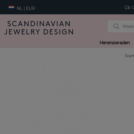
Gr
NL | EUR
Herensieraden
Star