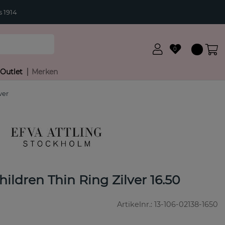
 1914
0
Outlet
Merken
ver
ildren Thin Ring Zilver 16.50
Artikelnr.:
13-106-02138-1650