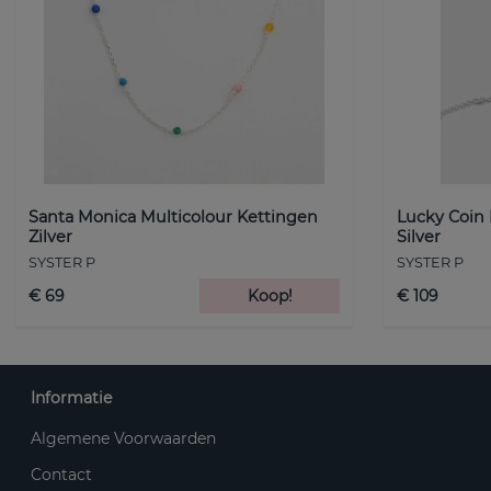
Santa Monica Multicolour Kettingen
Lucky Coin
Zilver
Silver
SYSTER P
SYSTER P
€ 69
Koop!
€ 109
Informatie
Algemene Voorwaarden
Contact