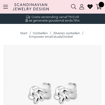
0
Gratis verzending vanaf 79 EUR
4e generatie goudsmid sinds 1914
Start
Oorbellen
Zilveren oorbellen
Empower small studs/Oorbel