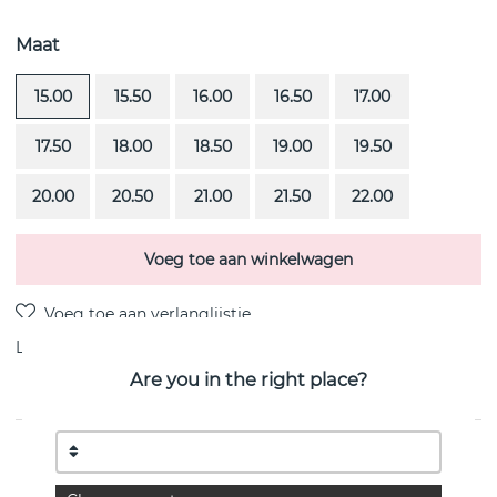
Maat
15.00
15.50
16.00
16.50
17.00
17.50
18.00
18.50
19.00
19.50
20.00
20.50
21.00
21.50
22.00
Voeg toe aan winkelwagen
Levering:
Bestel item 4-6 weken
Are you in the right place?
PRODUCTOMSCHRIJVING
13 Stars & Signature is een 18k witgoud ring van het