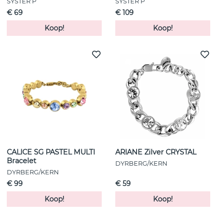
SYSTER P
SYSTER P
€ 69
€ 109
Koop!
Koop!
CALICE SG PASTEL MULTI
ARIANE Zilver CRYSTAL
Bracelet
DYRBERG/KERN
DYRBERG/KERN
€ 99
€ 59
Koop!
Koop!