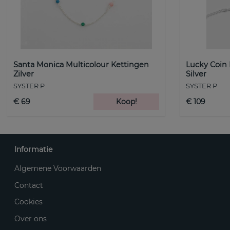
Santa Monica Multicolour Kettingen
Lucky Coin
Zilver
Silver
SYSTER P
SYSTER P
€ 69
Koop!
€ 109
Informatie
Algemene Voorwaarden
Contact
Cookies
Over ons