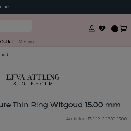
 1914
0
Outlet
Merken
tgoud
ature Thin Ring Witgoud 15.00 mm
Artikelnr.:
13-102-00889-1500