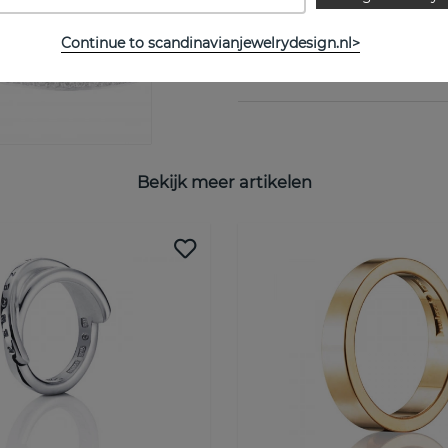
Collectie:
Continue to scandinavianjewelrydesign.nl>
MAATTABEL
Bekijk meer artikelen