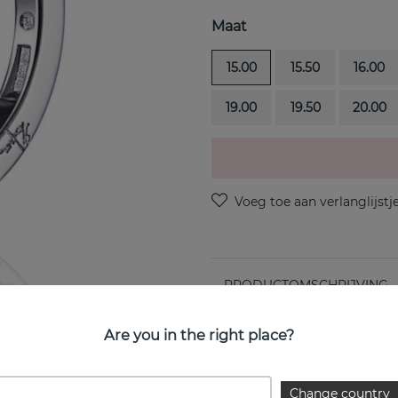
Maat
15.00
15.50
16.00
19.00
19.50
20.00
PRODUCTOMSCHRIJVING
21 Stars & Signature Thin i
Are you in the right place?
EIGENSCHAPPEN
Change country