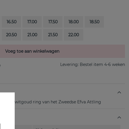
16.50
17.00
17.50
18.00
18.50
20.50
21.00
21.50
22.00
Voeg toe aan winkelwagen
Levering:
Bestel item 4-6 weken
s een 18k witgoud ring van het Zweedse Efva Attling