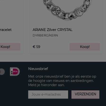
racelet
ARIANE Zilver CRYSTAL
DYRBERG/KERN
Koop!
€ 59
Koop!
Nieuwsbrief
Met onze nieuwsbrief ben je als eerste op
de hoogte van nieuws en aanbiedingen.
Meld je hieronder aan.
VERZENDEN