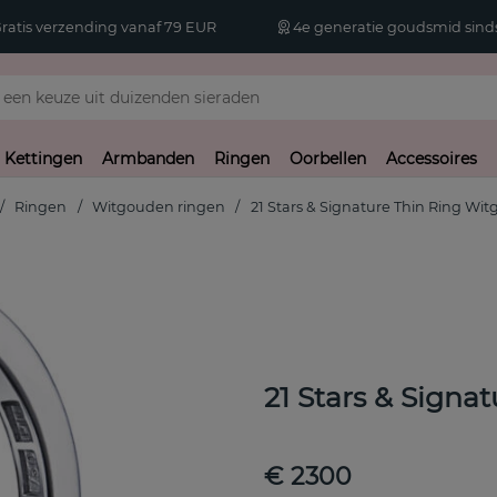
atis verzending vanaf 79 EUR
4e generatie goudsmid sinds
Kettingen
Armbanden
Ringen
Oorbellen
Accessoires
Ringen
Witgouden ringen
21 Stars & Signature Thin Ring Wi
21 Stars & Sign
€ 2300