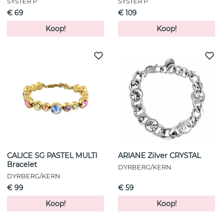
SYSTER P
SYSTER P
€ 69
€ 109
Koop!
Koop!
CALICE SG PASTEL MULTI
ARIANE Zilver CRYSTAL
Bracelet
DYRBERG/KERN
DYRBERG/KERN
€ 99
€ 59
Koop!
Koop!