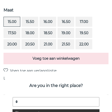
Maat
15.00
15.50
16.00
16.50
17.00
17.50
18.00
18.50
19.00
19.50
20.00
20.50
21.00
21.50
22.00
Voeg toe aan winkelwagen
Levering:
Bestel item 4-6 weken
Are you in the right place?
PRODUCTOMSCHRIJVING
4½ & Black Stars is een sterling zilveren van het