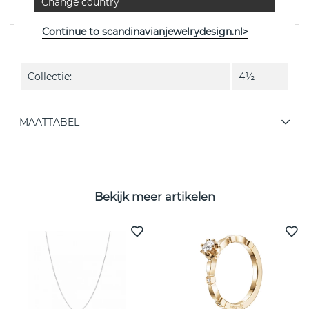
Change country
Zweedse Efva Attling
Continue to scandinavianjewelrydesign.nl>
EIGENSCHAPPEN
Collectie:
4½
MAATTABEL
Bekijk meer artikelen