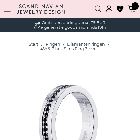
0
Gratis verzending vanaf 79 EUR
4e generatie goudsmid sinds 1914
Start
Ringen
Diamanten ringen
4½ & Black Stars Ring Zilver