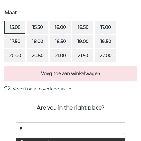
Maat
15.00
15.50
16.00
16.50
17.00
17.50
18.00
18.50
19.00
19.50
20.00
20.50
21.00
21.50
22.00
Voeg toe aan winkelwagen
Levering:
Bestel item 4-6 weken
Are you in the right place?
PRODUCTOMSCHRIJVING
Amor Vincit Omnia is een 18k goud ring van het