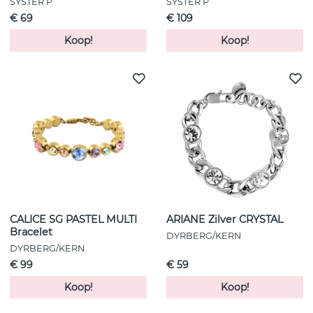
SYSTER P
SYSTER P
€ 69
€ 109
Koop!
Koop!
CALICE SG PASTEL MULTI
ARIANE Zilver CRYSTAL
Bracelet
DYRBERG/KERN
DYRBERG/KERN
€ 99
€ 59
Koop!
Koop!