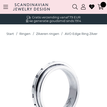
0
Gratis verzending vanaf 79 EUR
4e generatie goudsmid sinds 1914
Start
Ringen
Zilveren ringen
AVO Edge Ring Zilver