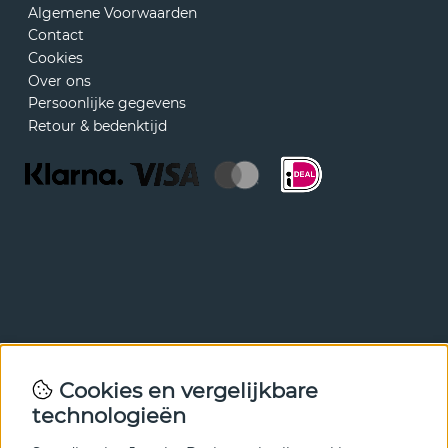
Algemene Voorwaarden
Contact
Cookies
Over ons
Persoonlijke gegevens
Retour & bedenktijd
Nieuwsbrief
Cookies en vergelijkbare
Met onze nieuwsbrief ben je als eerste op de hoogte van
technologieën
nieuws en aanbiedingen. Meld je hieronder aan.