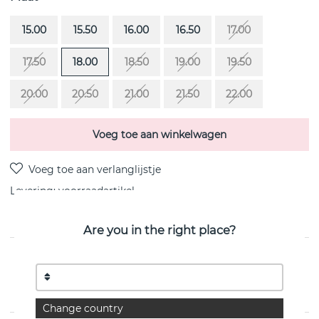
15.00
15.50
16.00
16.50
17.00
17.50
18.00
18.50
19.00
19.50
20.00
20.50
21.00
21.50
22.00
Voeg toe aan winkelwagen
Levering:
voorraadartikel
Are you in the right place?
PRODUCTOMSCHRIJVING
AVO Edge is een sterling zilveren van het Zweedse Efva
Attling
Change country