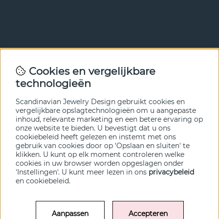
Nieuwsbrief
Cookies en vergelijkbare
Met onze nieuwsbrief ben je als eerste op de hoogte van
technologieën
nieuws en aanbiedingen. Meld je hieronder aan.
Scandinavian Jewelry Design gebruikt cookies en
VERZENDEN
vergelijkbare opslagtechnologieën om u aangepaste
inhoud, relevante marketing en een betere ervaring op
onze website te bieden. U bevestigt dat u ons
cookiebeleid heeft gelezen en instemt met ons
gebruik van cookies door op 'Opslaan en sluiten' te
klikken. U kunt op elk moment controleren welke
cookies in uw browser worden opgeslagen onder
'Instellingen'. U kunt meer lezen in ons
privacybeleid
en
cookiebeleid
.
Aanpassen
Accepteren