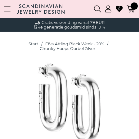
0
Gratis verzending vanaf 79 EUR
4e generatie goudsmid sinds 1914
Start
Efva Attling Black Week - 20%
Chunky Hoops Oorbel Zilver