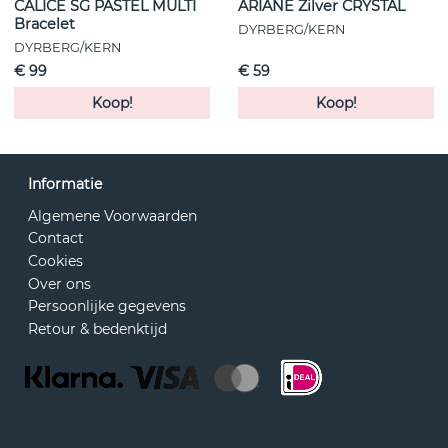
CALICE SG PASTEL MULTI
ARIANE Zilver CRYSTAL
Bracelet
DYRBERG/KERN
DYRBERG/KERN
€ 99
€ 59
Koop!
Koop!
Informatie
Algemene Voorwaarden
Contact
Cookies
Over ons
Persoonlijke gegevens
Retour & bedenktijd