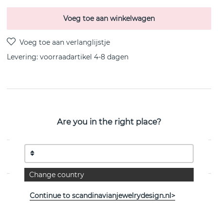
Voeg toe aan winkelwagen
Levering:
voorraadartikel 4-8 dagen
PRODUCTOMSCHRIJVING
Chunky Hoops is een sterling zilveren oorbel van het
Are you in the right place?
Zweedse Efva Attling
EIGENSCHAPPEN
Change country
Continue to scandinavianjewelrydesign.nl>
Bekijk meer artikelen