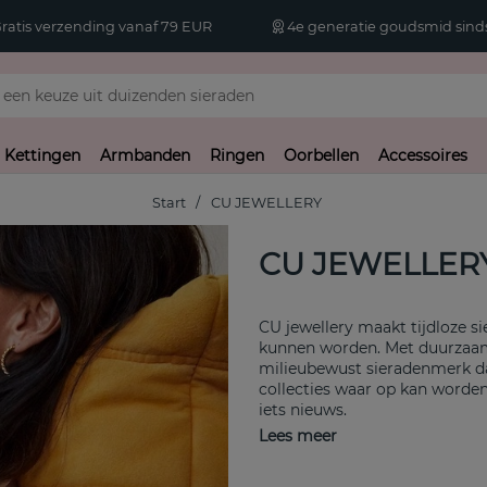
atis verzending vanaf 79 EUR
4e generatie goudsmid sinds
Kettingen
Armbanden
Ringen
Oorbellen
Accessoires
Start
CU JEWELLERY
CU JEWELLER
CU jewellery maakt tijdloze s
kunnen worden. Met duurzaam
milieubewust sieradenmerk da
collecties waar op kan worde
iets nieuws.
Lees meer