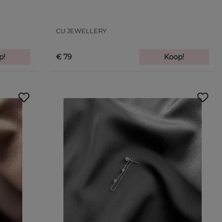
CU JEWELLERY
p!
€ 79
Koop!