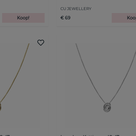
CU JEWELLERY
Koop!
€ 69
Koo