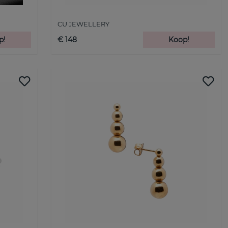
CU JEWELLERY
p!
€ 148
Koop!