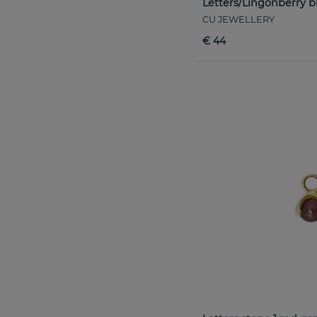
Letters/Lingonberry b
CU JEWELLERY
€ 44