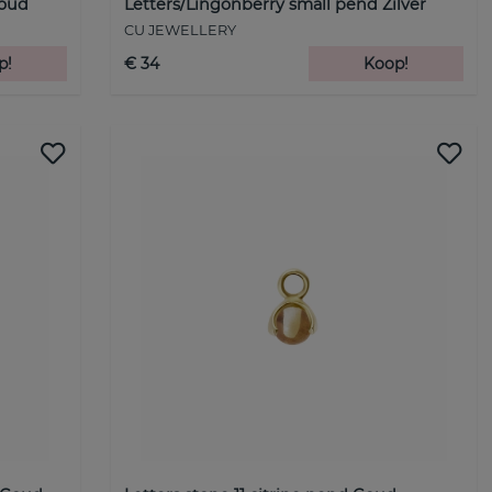
Goud
Letters/Lingonberry small pend Zilver
CU JEWELLERY
p!
€ 34
Koop!