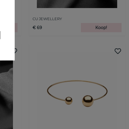
CU JEWELLERY
p!
€ 69
Koop!