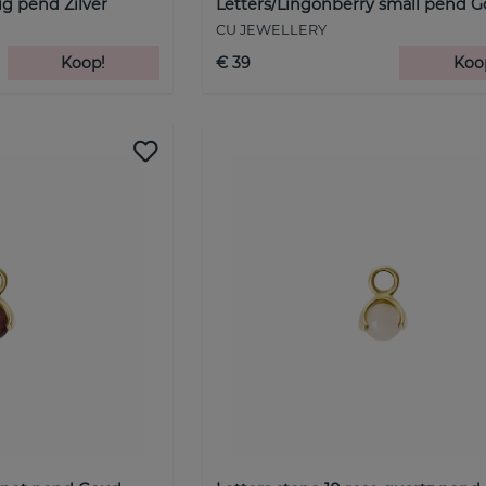
ig pend Zilver
Letters/Lingonberry small pend 
CU JEWELLERY
Koop!
€ 39
Koo