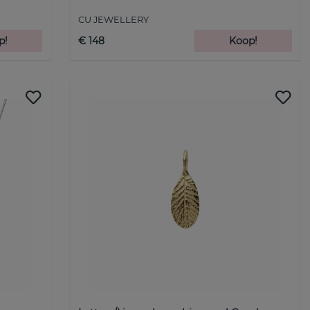
CU JEWELLERY
p!
€ 148
Koop!