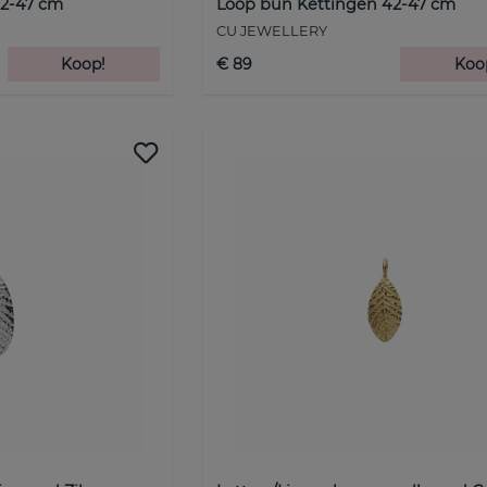
42-47 cm
Loop bun Kettingen 42-47 cm
CU JEWELLERY
Koop!
€ 89
Koo