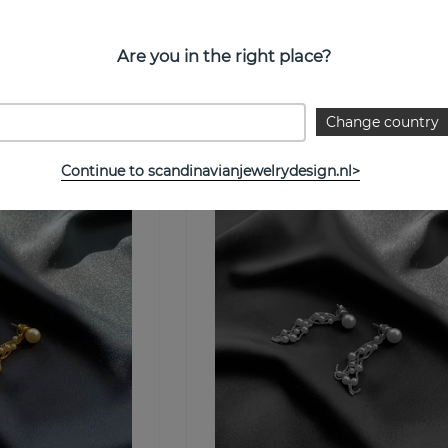
Are you in the right place?
CU JEWELLERY
Koop!
€ 79
Koo
Change country
Continue to scandinavianjewelrydesign.nl>