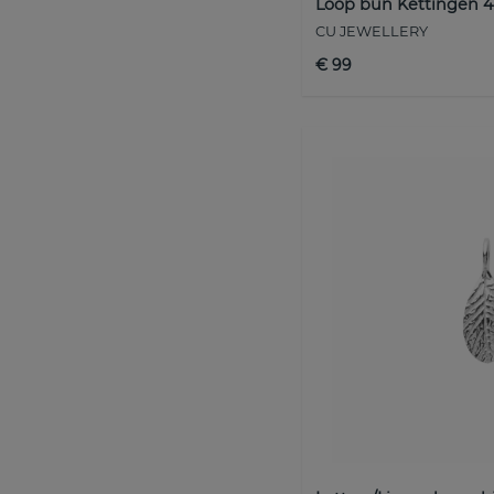
Loop bun Kettingen 
CU JEWELLERY
€ 99