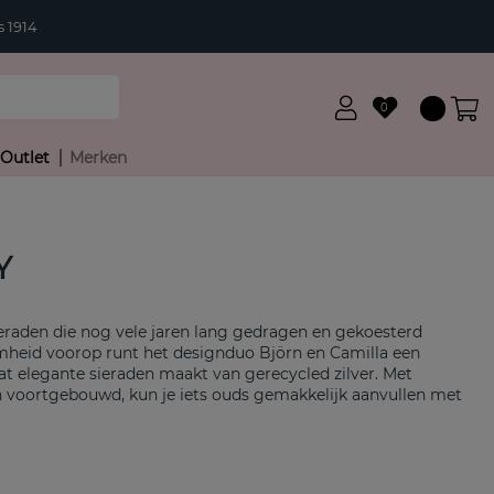
 1914
0
Outlet
Merken
Y
ieraden die nog vele jaren lang gedragen en gekoesterd
heid voorop runt het designduo Björn en Camilla een
t elegante sieraden maakt van gerecycled zilver. Met
n voortgebouwd, kun je iets ouds gemakkelijk aanvullen met