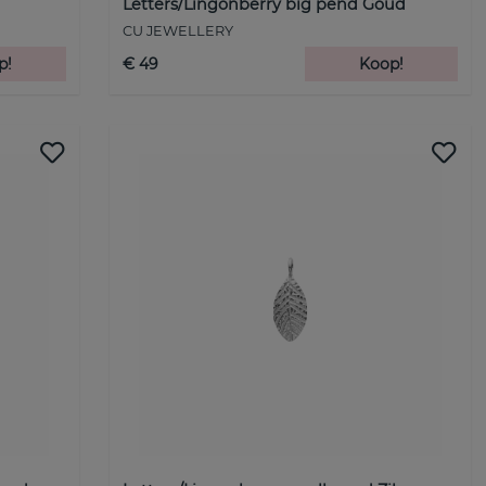
Letters/Lingonberry big pend Goud
CU JEWELLERY
p!
€ 49
Koop!