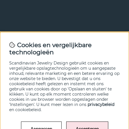
Nieuwsbrief
Cookies en vergelijkbare
Met onze nieuwsbrief ben je als eerste op de hoogte van
technologieën
nieuws en aanbiedingen. Meld je hieronder aan.
Scandinavian Jewelry Design gebruikt cookies en
VERZENDEN
vergelijkbare opslagtechnologieën om u aangepaste
inhoud, relevante marketing en een betere ervaring op
onze website te bieden. U bevestigt dat u ons
cookiebeleid heeft gelezen en instemt met ons
gebruik van cookies door op 'Opslaan en sluiten' te
klikken. U kunt op elk moment controleren welke
cookies in uw browser worden opgeslagen onder
'Instellingen'. U kunt meer lezen in ons
privacybeleid
en
cookiebeleid
.