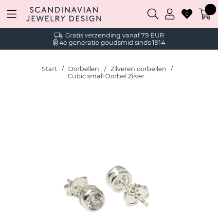
0
Gratis verzending vanaf 79 EUR
4e generatie goudsmid sinds 1914
Start
Oorbellen
Zilveren oorbellen
Cubic small Oorbel Zilver