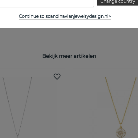
Change country
Lengte:
Breedte:
Continue to scandinavianjewelrydesign.nl>
Bekijk meer artikelen