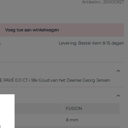
Artikelnr.:
20000927
Voeg toe aan winkelwagen
Levering:
Bestel item 8-15 dagen
AVÉ 0.11 CT i 18k Goud van het Deense Georg Jensen
FUSION
8 mm