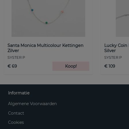
Santa Monica Multicolour Kettingen
Lucky Coin
Zilver
Silver
SYSTER P
SYSTER P
€ 69
Koop!
€ 109
Informatie
Algemene Voorwaarden
Contact
Cookies