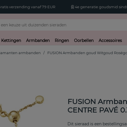
atis verzending vanaf 79 EUR
4e generatie goudsmid sinds
Kettingen
Armbanden
Ringen
Oorbellen
Accessoires
iamanten armbanden
FUSION Armbanden goud Witgoud Roségou
FUSION Armban
CENTRE PAVÉ 0.1
Dit sieraad is een bestellingsa