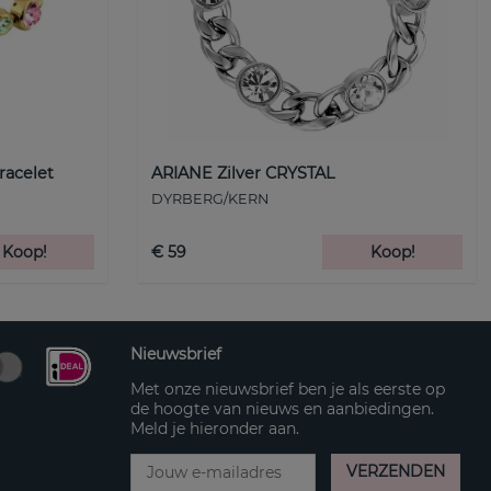
racelet
ARIANE Zilver CRYSTAL
DYRBERG/KERN
Koop!
€ 59
Koop!
Nieuwsbrief
Met onze nieuwsbrief ben je als eerste op
de hoogte van nieuws en aanbiedingen.
Meld je hieronder aan.
VERZENDEN