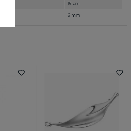
19 cm
6 mm