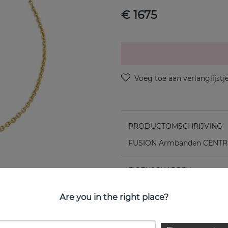
€ 1675
PRODUCTOMSCHRIJVING
FUSION Armbanden CENTRE P
EIGENSCHAPPEN
Collectie:
Are you in the right place?
Diameter: