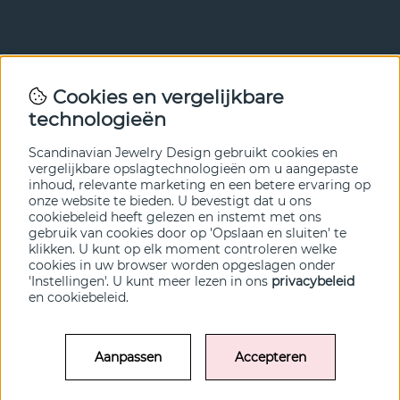
Nieuwsbrief
Cookies en vergelijkbare
Met onze nieuwsbrief ben je als eerste op de hoogte van
technologieën
nieuws en aanbiedingen. Meld je hieronder aan.
Scandinavian Jewelry Design gebruikt cookies en
VERZENDEN
vergelijkbare opslagtechnologieën om u aangepaste
inhoud, relevante marketing en een betere ervaring op
onze website te bieden. U bevestigt dat u ons
cookiebeleid heeft gelezen en instemt met ons
gebruik van cookies door op 'Opslaan en sluiten' te
klikken. U kunt op elk moment controleren welke
cookies in uw browser worden opgeslagen onder
'Instellingen'. U kunt meer lezen in ons
privacybeleid
en
cookiebeleid
.
Aanpassen
Accepteren
© SCANDINAVIAN JEWELRY DESIGN / SJD of Sweden AB 2022