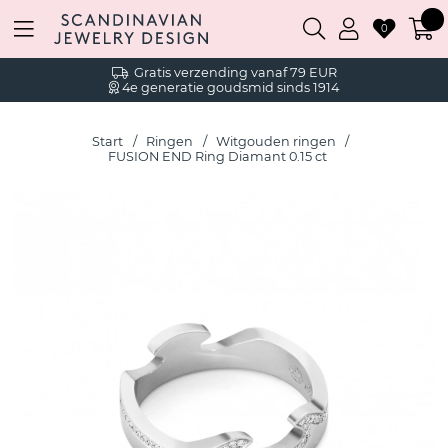
0
Gratis verzending vanaf 79 EUR
4e generatie goudsmid sinds 1914
Start
Ringen
Witgouden ringen
FUSION END Ring Diamant 0.15 ct