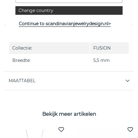
PRODUCTOMSCHRIJVING
Change country
FUSION END is een diamantring 0.15 ct i 18k Witgoud
van het Deense Georg Jensen
Continue to scandinavianjewelrydesign.nl>
EIGENSCHAPPEN
Collectie:
FUSION
Breedte:
5,5 mm
MAATTABEL
Bekijk meer artikelen