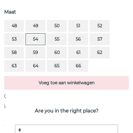
Maat
48
49
50
51
52
53
54
55
56
57
58
59
60
61
62
63
64
65
66
Voeg toe aan winkelwagen
Levering:
voorraadartikel
Are you in the right place?