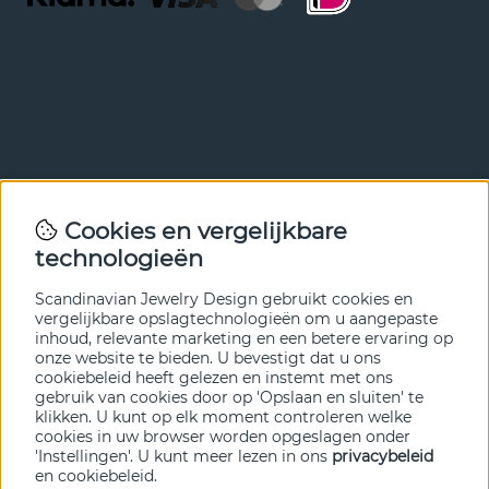
Nieuwsbrief
Cookies en vergelijkbare
Met onze nieuwsbrief ben je als eerste op de hoogte van
technologieën
nieuws en aanbiedingen. Meld je hieronder aan.
Scandinavian Jewelry Design gebruikt cookies en
VERZENDEN
vergelijkbare opslagtechnologieën om u aangepaste
inhoud, relevante marketing en een betere ervaring op
onze website te bieden. U bevestigt dat u ons
cookiebeleid heeft gelezen en instemt met ons
gebruik van cookies door op 'Opslaan en sluiten' te
klikken. U kunt op elk moment controleren welke
cookies in uw browser worden opgeslagen onder
'Instellingen'. U kunt meer lezen in ons
privacybeleid
en
cookiebeleid
.