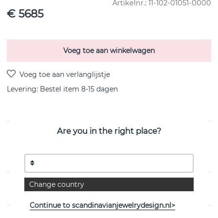
Artikelnr.:
11-102-01051-0000
€ 5685
Voeg toe aan winkelwagen
Levering:
Bestel item 8-15 dagen
Are you in the right place?
PRODUCTOMSCHRIJVING
Kaboom & Stars is een 18k witgoud hanger/ketting van
het Zweedse Efva Attling
Change country
EIGENSCHAPPEN
Continue to scandinavianjewelrydesign.nl>