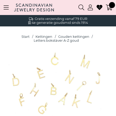
0
Gratis verzending vanaf 79 EUR
4e generatie goudsmid sinds 1914
Start
Kettingen
Gouden kettingen
Letters bokstäver A-Z goud