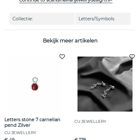
Continue to scandinavianjewelrydesign.nl>
EIGENSCHAPPEN
Collectie:
Letters/Symbols
Bekijk meer artikelen
Letters stone 7 carnelian
CU JEWELLERY
pend Zilver
CU JEWELLERY
€ 49
€ 178