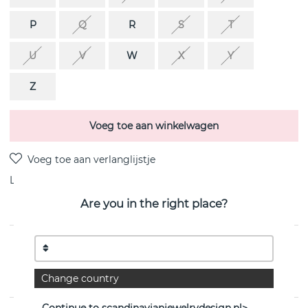
P
Q
R
S
T
U
V
W
X
Y
Z
Voeg toe aan winkelwagen
Levering:
voorraadartikel
Are you in the right place?
PRODUCTOMSCHRIJVING
Letters bokstäver i Goudgeplateerd gerecycledZilver ca
Change country
11 mm van het Zweedse CU JEWELLERY