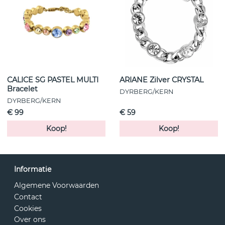
CALICE SG PASTEL MULTI
ARIANE Zilver CRYSTAL
Bracelet
DYRBERG/KERN
DYRBERG/KERN
€ 99
€ 59
Koop!
Koop!
Informatie
Algemene Voorwaarden
Contact
Cookies
Over ons