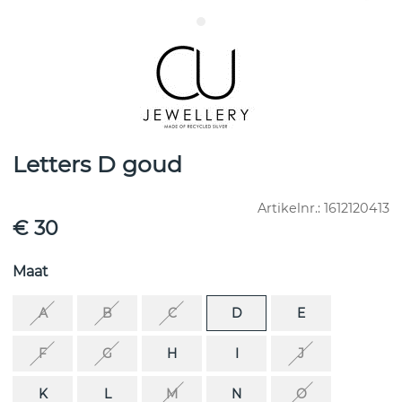
Letters D goud
Artikelnr.:
1612120413
€ 30
Maat
A
B
C
D
E
F
G
H
I
J
K
L
M
N
O