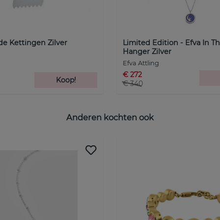
ide Kettingen Zilver
Limited Edition - Efva In T
Hanger Zilver
Efva Attling
€ 272
Koop!
€ 340
Anderen kochten ook