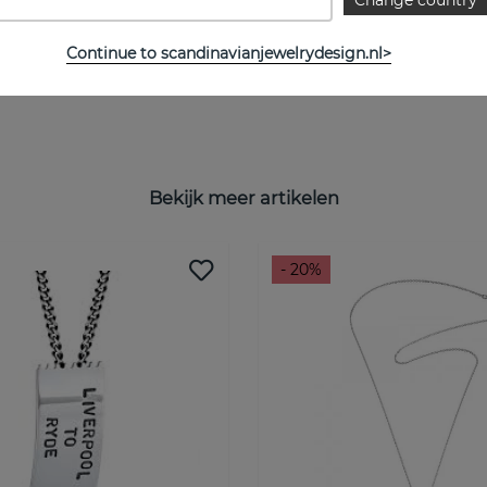
Change country
Continue to scandinavianjewelrydesign.nl>
Bekijk meer artikelen
- 20%