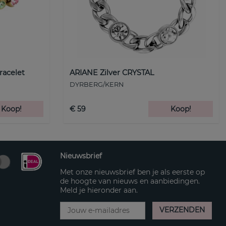
racelet
ARIANE Zilver CRYSTAL
DYRBERG/KERN
Koop!
€ 59
Koop!
Nieuwsbrief
Met onze nieuwsbrief ben je als eerste op
de hoogte van nieuws en aanbiedingen.
Meld je hieronder aan.
VERZENDEN