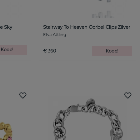
he Sky
Stairway To Heaven Oorbel Clips Zilver
Efva Attling
Koop!
€ 360
Koop!