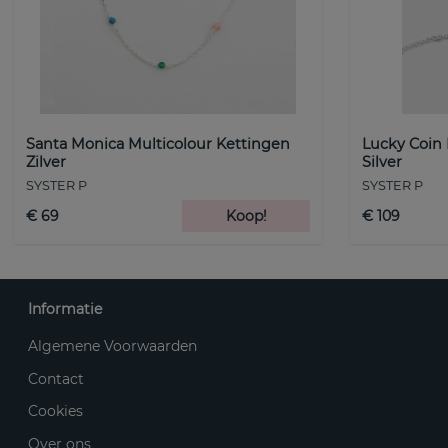
Santa Monica Multicolour Kettingen
Lucky Coin
Zilver
Silver
SYSTER P
SYSTER P
€ 69
Koop!
€ 109
Informatie
Algemene Voorwaarden
Contact
Cookies
Over ons