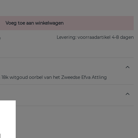
Voeg toe aan winkelwagen
Levering:
voorraadartikel 4-8 dagen
n 18k witgoud oorbel van het Zweedse Efva Attling