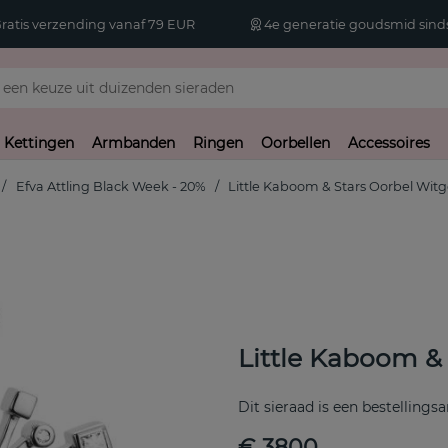
atis verzending vanaf 79 EUR
4e generatie goudsmid sinds
Kettingen
Armbanden
Ringen
Oorbellen
Accessoires
Efva Attling Black Week - 20%
Little Kaboom & Stars Oorbel Wit
Little Kaboom &
Dit sieraad is een bestellingsa
€ 3800