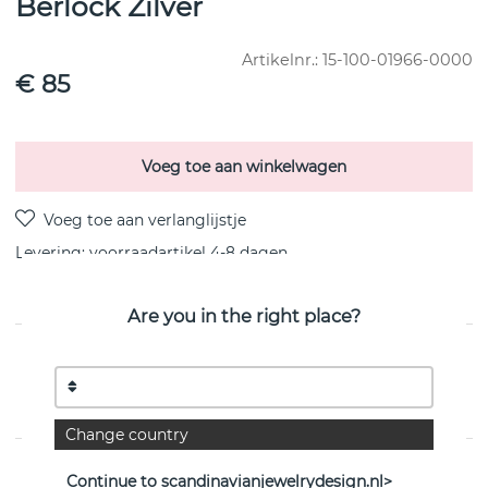
Berlock Zilver
Artikelnr.:
15-100-01966-0000
€ 85
Voeg toe aan winkelwagen
Levering:
voorraadartikel 4-8 dagen
Are you in the right place?
PRODUCTOMSCHRIJVING
Berlock (1) till 101 Hoops, i sterlingzilver van het
Zweedse Efva Attling
Change country
EIGENSCHAPPEN
Continue to scandinavianjewelrydesign.nl>