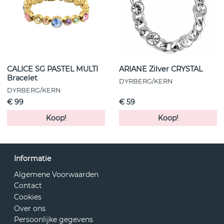
CALICE SG PASTEL MULTI
ARIANE Zilver CRYSTAL
Bracelet
DYRBERG/KERN
DYRBERG/KERN
€ 99
€ 59
Koop!
Koop!
Informatie
Algemene Voorwaarden
Contact
Cookies
Over ons
Persoonlijke gegevens