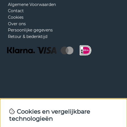
Algemene Voorwaarden
Contact
Cookies
Over ons
Persoonlijke gegevens
Retour & bedenktijd
Nieuwsbrief
Cookies en vergelijkbare
Met onze nieuwsbrief ben je als eerste op de hoogte van
technologieën
nieuws en aanbiedingen. Meld je hieronder aan.