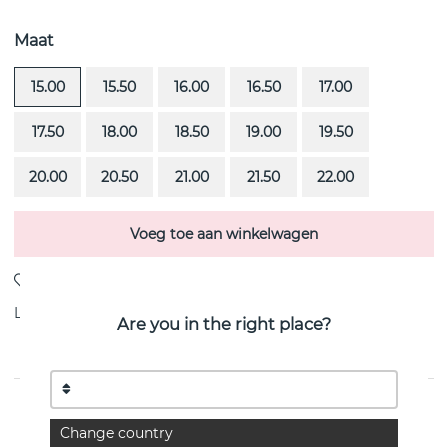
Maat
15.00
15.50
16.00
16.50
17.00
17.50
18.00
18.50
19.00
19.50
20.00
20.50
21.00
21.50
22.00
Voeg toe aan winkelwagen
Levering:
Bestel item 4-6 weken
Are you in the right place?
PRODUCTOMSCHRIJVING
Change country
Love Bead Wedding is een diamantring (0.30 ct) i 18k