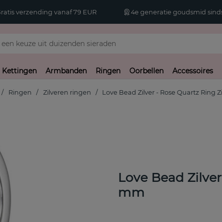
atis verzending vanaf 79 EUR
4e generatie goudsmid sinds
Kettingen
Armbanden
Ringen
Oorbellen
Accessoires
Ringen
Zilveren ringen
Love Bead Zilver - Rose Quartz Ring Zi
Love Bead Zilver
mm