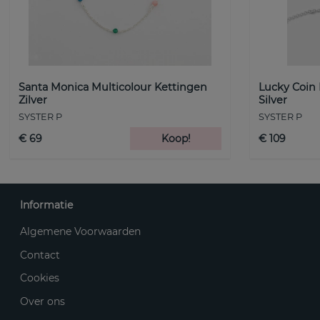
Santa Monica Multicolour Kettingen
Lucky Coin
Zilver
Silver
SYSTER P
SYSTER P
€ 69
Koop!
€ 109
Informatie
Algemene Voorwaarden
Contact
Cookies
Over ons