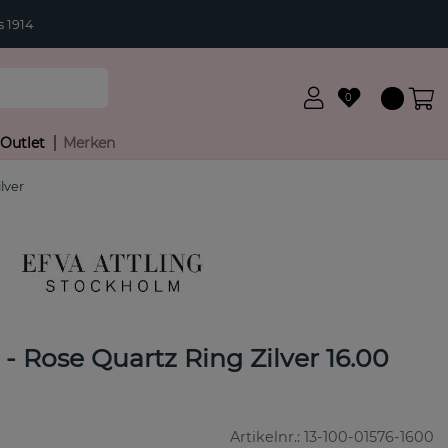
 1914
0
Outlet
Merken
lver
 - Rose Quartz Ring Zilver 16.00
Artikelnr.:
13-100-01576-1600