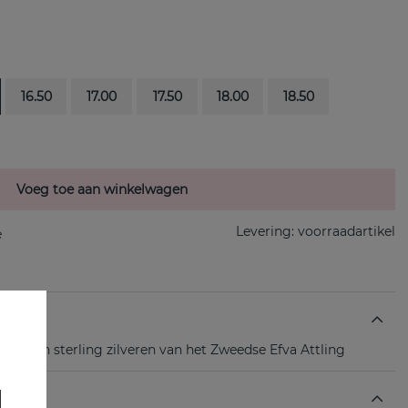
16.50
17.00
17.50
18.00
18.50
Voeg toe aan winkelwagen
Levering:
voorraadartikel
z is een sterling zilveren van het Zweedse Efva Attling