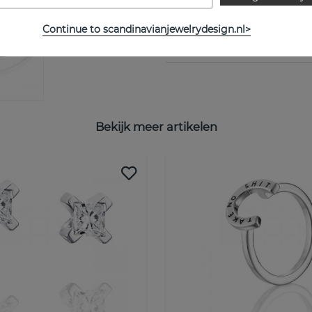
Continue to scandinavianjewelrydesign.nl>
MAATTABEL
Bekijk meer artikelen