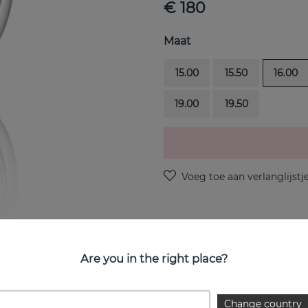
€ 180
Maat
15.00
15.50
16.00
19.00
19.50
PRODUCTOMSCHRIJVING
Are you in the right place?
Love Bead Zilver-Rose Quart
EIGENSCHAPPEN
Change country