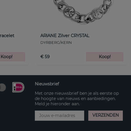
racelet
ARIANE Zilver CRYSTAL
DYRBERG/KERN
Koop!
€ 59
Koop!
Nieuwsbrief
Met onze nieuwsbrief ben je als eerste op
de hoogte van nieuws en aanbiedingen.
Meld je hieronder aan.
VERZENDEN