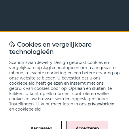
Nieuwsbrief
Cookies en vergelijkbare
Met onze nieuwsbrief ben je als eerste op de hoogte van
technologieën
nieuws en aanbiedingen. Meld je hieronder aan.
Scandinavian Jewelry Design gebruikt cookies en
VERZENDEN
vergelijkbare opslagtechnologieën om u aangepaste
inhoud, relevante marketing en een betere ervaring op
onze website te bieden. U bevestigt dat u ons
cookiebeleid heeft gelezen en instemt met ons
gebruik van cookies door op 'Opslaan en sluiten' te
klikken. U kunt op elk moment controleren welke
cookies in uw browser worden opgeslagen onder
'Instellingen'. U kunt meer lezen in ons
privacybeleid
en
cookiebeleid
.
Aanpassen
Accepteren