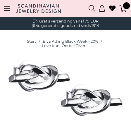
0
Gratis verzending vanaf 79 EUR
4e generatie goudsmid sinds 1914
Start
Efva Attling Black Week - 20%
Love Knot Oorbel Zilver