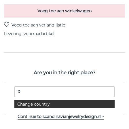
Voeg toe aan winkelwagen
Levering:
voorraadartikel
PRODUCTOMSCHRIJVING
Love Knot is een sterling zilveren oorbel van het
Are you in the right place?
Zweedse Efva Attling
EIGENSCHAPPEN
Change country
Collectie:
Love Knot
Continue to scandinavianjewelrydesign.nl>
Bekijk meer artikelen