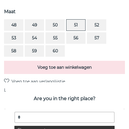
Maat
48
49
50
51
52
53
54
55
56
57
58
59
60
Voeg toe aan winkelwagen
Levering:
voorraadartikel
Are you in the right place?
PRODUCTOMSCHRIJVING
MAGIC SOLITAIRE is een diamantring PAVÉ 0.33 ct i 18k