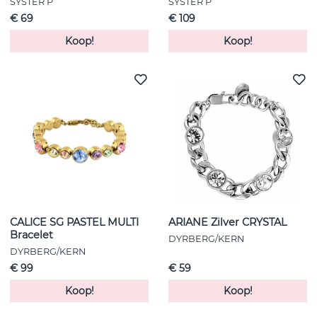
SYSTER P
SYSTER P
€ 69
€ 109
Koop!
Koop!
CALICE SG PASTEL MULTI
ARIANE Zilver CRYSTAL
Bracelet
DYRBERG/KERN
DYRBERG/KERN
€ 99
€ 59
Koop!
Koop!