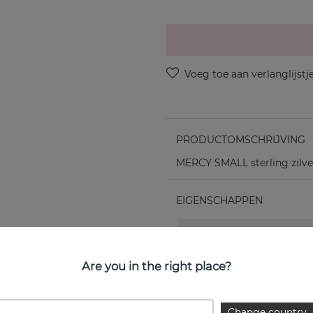
PRODUCTOMSCHRIJVING
MERCY SMALL sterling zilv
EIGENSCHAPPEN
Collectie:
Diameter:
Are you in the right place?
Lengte:
Change country