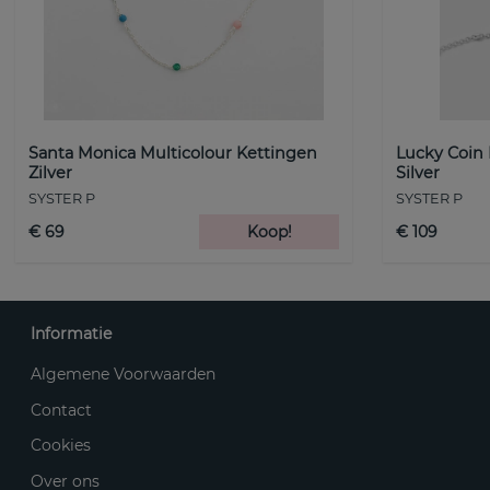
Santa Monica Multicolour Kettingen
Lucky Coin
Zilver
Silver
SYSTER P
SYSTER P
€ 69
Koop!
€ 109
Informatie
Algemene Voorwaarden
Contact
Cookies
Over ons