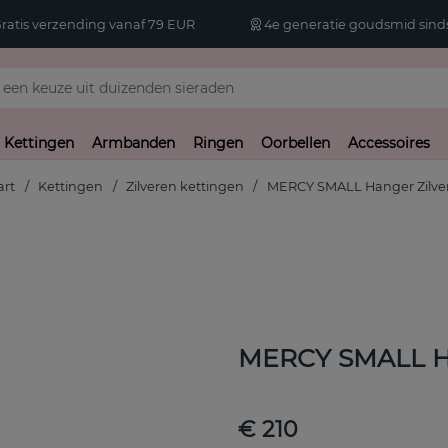
atis verzending vanaf 79 EUR
4e generatie goudsmid sinds
Kettingen
Armbanden
Ringen
Oorbellen
Accessoires
art
Kettingen
Zilveren kettingen
MERCY SMALL Hanger Zilve
MERCY SMALL Ha
€ 210