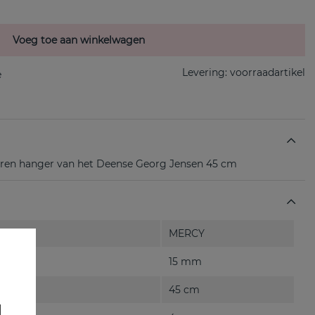
Voeg toe aan winkelwagen
Levering:
voorraadartikel
eren hanger van het Deense Georg Jensen 45 cm
MERCY
15 mm
45 cm