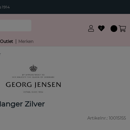
 1914
0
Outlet
Merken
r
nger Zilver
Artikelnr.:
10015155