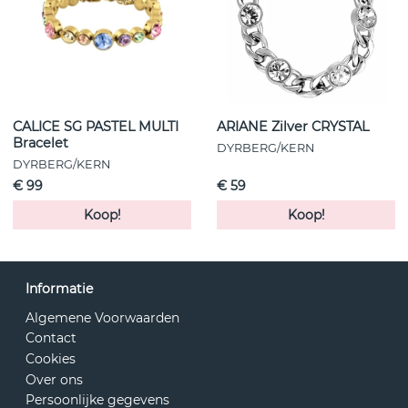
CALICE SG PASTEL MULTI
ARIANE Zilver CRYSTAL
Bracelet
DYRBERG/KERN
DYRBERG/KERN
€ 99
€ 59
Koop!
Koop!
Informatie
Algemene Voorwaarden
Contact
Cookies
Over ons
Persoonlijke gegevens