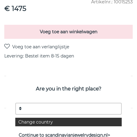
Artikelnr.:
10015253
€ 1475
Voeg toe aan winkelwagen
Levering:
Bestel item 8-15 dagen
PRODUCTOMSCHRIJVING
Are you in the right place?
MOONLIGT GRAPES 18k goud Armbanden van het
Deense Georg Jensen
EIGENSCHAPPEN
Change country
Collectie:
MOONLIGHT GRAPES
Continue to scandinavianjewelrydesign.nl>